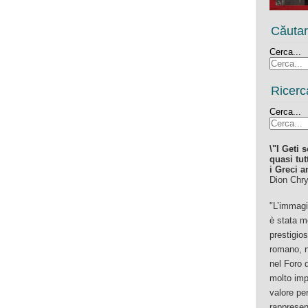
Căuta
Cerca...
Ricerc
Cerca...
\"I Geti 
quasi tut
i Greci a
Dion Chr
"L’immagi
è stata m
prestigio
romano, n
nel Foro d
molto imp
valore per
rappresen