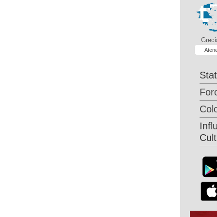
Greci
Aten
Stat
Foro
Col
Infl
Cul