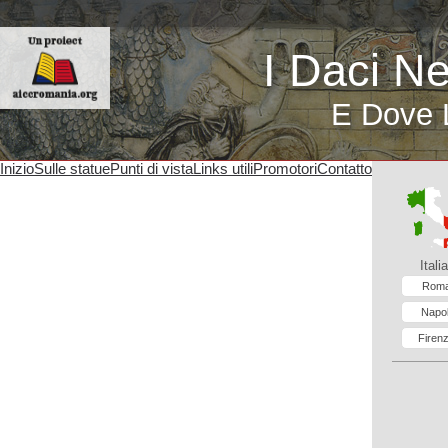
I Daci N
E Dove 
Inizio
Sulle statue
Punti di vista
Links utili
Promotori
Contatto
Italia
Rom
Napol
Firen