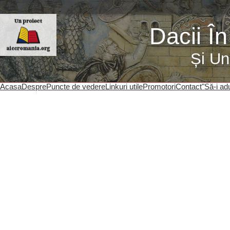
Dacii Î
Și Un
Acasa
Despre
Puncte de vedere
Linkuri utile
Promotori
Contact
"Să-i ad