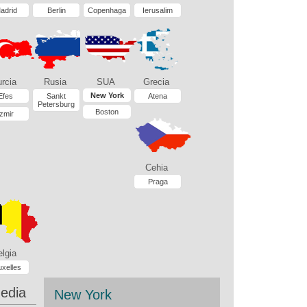
adrid
Berlin
Copenhaga
Ierusalim
rcia
Rusia
SUA
Grecia
New York
Efes
Sankt
Atena
Petersburg
Boston
Izmir
Cehia
Praga
lgia
uxelles
edia
New York