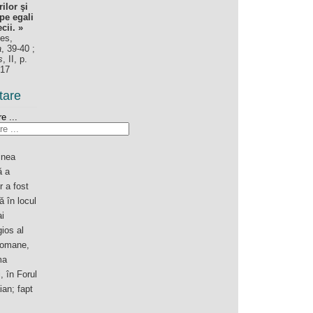
ilor şi
pe egali
cii. »
es,
a
, 39-40 ;
s
, II, p.
417
tare
e ...
inea
 a
r a fost
ă în locul
i
gios al
romane,
ma
 în Forul
aian; fapt