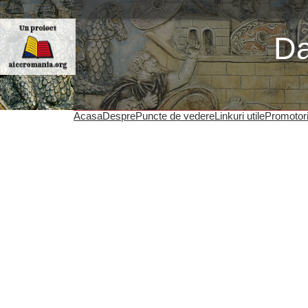
Da
Acasa
Despre
Puncte de vedere
Linkuri utile
Promotor