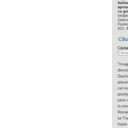
barbar
aproa
cu gre
Iordan
Getic
Fonte
413, 
Cău
Căutar
"Imag
demnă
Dacilo
plasat
cel ma
presti
lumii 
în ini
Romei,
lui Tr
foarte