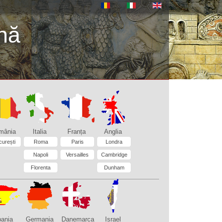
nă
mânia
Italia
Franța
Anglia
curești
Roma
Paris
Londra
Napoli
Versailles
Cambridge
Florenta
Dunham
ania
Germania
Danemarca
Israel