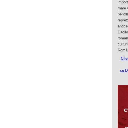
import
mare 
pentru
reprez
antice
Dacilo
roman
culturi
Român
Cite
cu D