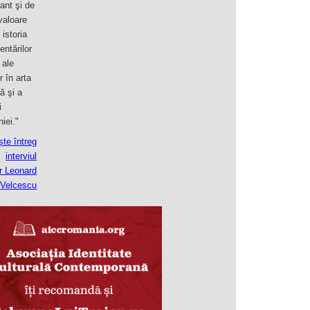
ant şi de
valoare
 istoria
entărilor
 ale
r în arta
ă şi a
i
iei."
ște întreg
interviul
r Leonard
Velcescu