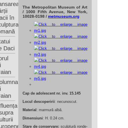
ansarea
The Metropolitan Museum of Art
rții
/ 1000 Fifth Avenue, New York,
10028-0198 /
metmuseum.org
acii în
culptura
omană
tatui
e Daci
orul
i
raian
olumna
i
Cap de adolescent nr. inv. 15.145
raian
Locul descoperirii
: necunoscut.
nfluența
Material
: marmură albă.
supra
lturii
Dimensiuni
: H. 0.24 cm.
uropene
Stare de conservare:
sculptură ronde-