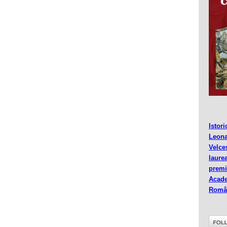
Istori
Leon
Velce
laure
premi
Acad
Româ