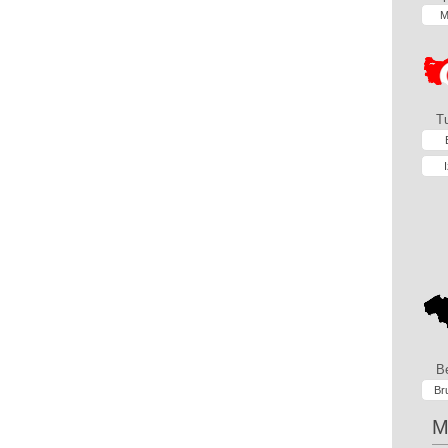
M
Tu
Be
Br
M