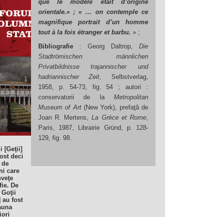
que le modèle était d’origine
orientale.» ; « … on contemple ce
magnifique portrait d’un homme
tout à la fois étranger et barbu.
» ;
Bibliografie
: Georg Daltrop,
Die
Stadtrömischen männlichen
Privatbildnisse trajannischer und
hadriannischer Zeit
, Selbstverlag,
1958, p. 54-73, fig. 54 ; autori :
conservatorii de la
Metropolitan
Museum of Art
(New York), prefaţă de
Joan R. Mertens,
La Grèce et Rome
,
Paris, 1987, Librairie Gründ, p. 128-
129, fig. 98.
i [Geţii]
ost deci
i de
i care
nveţe
fie. De
 Goţii
] au fost
auna
iori