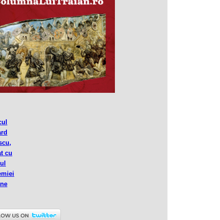
cul
ard
scu,
at cu
ul
emiei
ne