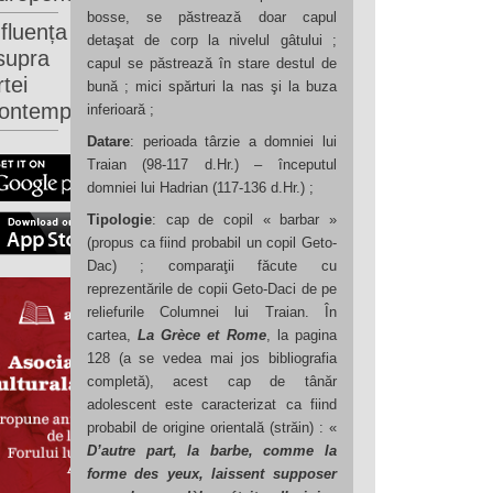
bosse, se păstrează doar capul
nfluența
detaşat de corp la nivelul gâtului ;
supra
capul se păstrează în stare destul de
rtei
bună ; mici spărturi la nas şi la buza
ontemporane
inferioară ;
Datare
: perioada târzie a domniei lui
Traian (98-117 d.Hr.) – începutul
domniei lui Hadrian (117-136 d.Hr.) ;
Tipologie
: cap de copil « barbar »
(propus ca fiind probabil un copil Geto-
Dac) ; comparaţii făcute cu
reprezentările de copii Geto-Daci de pe
reliefurile Columnei lui Traian. În
cartea,
La Grèce et Rome
, la pagina
128 (a se vedea mai jos bibliografia
completă), acest cap de tânăr
adolescent este caracterizat ca fiind
probabil de origine orientală (străin) : «
D’autre part, la barbe, comme la
forme des yeux, laissent supposer