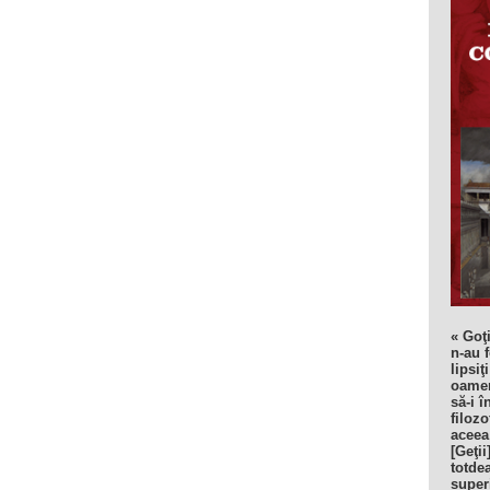
« Goţi
n-au f
lipsiţ
oamen
să-i î
filozo
aceea
[Geţii
totde
super