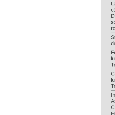
L
că
D
s
r
S
d
F
lu
T
C
lu
T
I
A
Cu
E