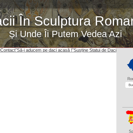
cii În Sculptura Roma
Și Unde Îi Putem Vedea Azi
i
Contact
"Să-i aducem pe daci acasă !"
Susține Statui de Daci
Ro
Bu
Sp